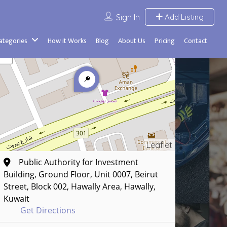
Sign In
Add Listing
Categories
How it Works
Blog
About Us
Pricing
Contact
Leaflet
Public Authority for Investment
Building, Ground Floor, Unit 0007, Beirut
Street, Block 002, Hawally Area, Hawally,
Kuwait
Get Directions