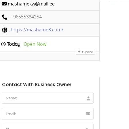
mashamekw@mail.ee
+96555334254
https://mashame3.com/
Open Now
Today
Expand
Contact With Business Owner