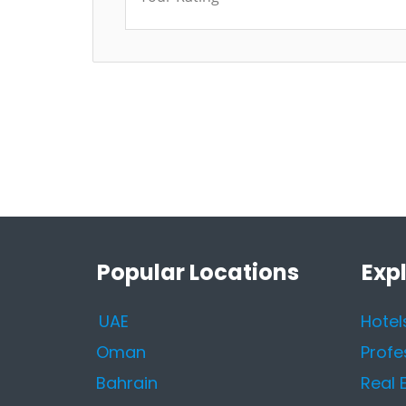
Popular Locations
Exp
UAE
Hotel
Oman
Profe
Bahrain
Real 