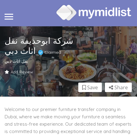
شركة ابوحذيفة نقل
اثاث دبي
Claimed
نقل اثاث دبي
Add Review
Save
Share
Welcome to our premier furniture transfer company in
Dubai, where we make moving your furniture a seamless
and stress-free experience. Our dedicated team of experts
is committed to providing exceptional service and handling